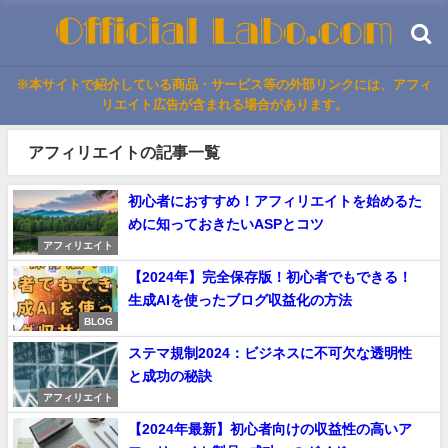
※本サイトで紹介している商品・サービス等の外部リンクには、アフィ
リエイト広告が含まれる場合があります。
アフィリエイトの記事一覧
初心者におすすめ！アフィリエイトを始めるた
めに知っておきたいASPとコツ
アフィリエイト
【2024年】完全保存版！初心者でもできる！
生成AIを使ったブログ収益化の方法
BLOG
ステマ規制2024：ビジネスに不可欠な透明性
と成功の秘訣
アフィリエイト
【2024年最新】初心者向けの収益性の高いア