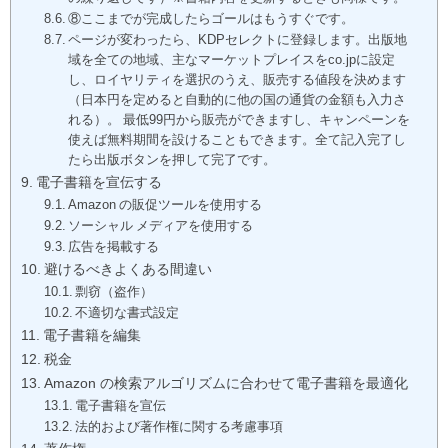
⑧ここまでが完成したらゴールはもうすぐです。
ページが変わったら、KDPセレクトに登録します。出版地
域を全ての地域、主なマーケットプレイスをco.jpに設定
し、ロイヤリティを選択のうえ、販売する値段を決めます
（日本円を定めると自動的に他の国の通貨の金額も入力さ
れる）。 最低99円から販売ができますし、キャンペーンを
使えば無料期間を設けることもできます。全て記入完了し
たら出版ボタンを押して完了です。
電子書籍を宣伝する
Amazon の販促ツールを使用する
ソーシャル メディアを使用する
広告を掲載する
避けるべきよくある間違い
剽窃（盗作）
不適切な書式設定
電子書籍を編集
税金
Amazon の検索アルゴリズムに合わせて電子書籍を最適化
電子書籍を宣伝
法的および著作権に関する考慮事項