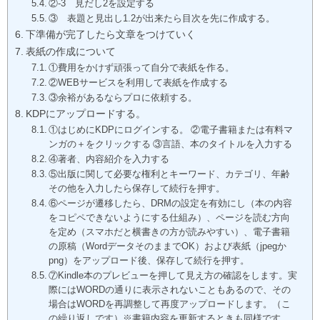
②-3 見だし2を設定する
③ 表題と見出し1.2が出来たら目次を先に作成する。
下準備が完了したら文章をつけていく
表紙の作成について
①費用をかけず頑張って自分で表紙を作る。
②WEBサービスを利用して表紙を作成する
③余裕があるならプロに依頼する。
KDPにアップロードする。
①はじめにKDPにログインする。 ②電子書籍または有料マ
ンガの＋をクリックする ③言語、本のタイトルを入力する
④著者、内容紹介を入力する
⑤出版に関して必要な権利とキーワード、カテゴリ、年齢
その他を入力したら保存して続行を押す。
⑥ページが遷移したら、DRMの設定を有効にし（本の内容
をコピペできないようにする仕組み）、ページを読む方向
を定め（スマホだと横書きの方が読みやすい）、電子書籍
の原稿（WordデータそのままでOK）および表紙（jpegか
png）をアップロード後、保存して続行を押す。
⑦Kindle本のプレビューを押して見え方の確認をします。実
際にはWORDの通りに表示されないこともあるので、その
場合はWORDを再調整して再度アップロードします。（こ
の繰り返しです）※書籍内容を更新するときも同様です。