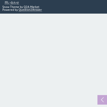
問い合わせ
Snow Theme by
Q2A Market
Powered by
Question2Answer